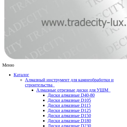
Меню
Каталог
Алмазный инструмент для камнеобработки и
строительства
Алмазные отрезные диски для УШМ
Диски алмазные D40-80
Диски алмазные D105
Диски алмазные D115
Диски алмазные D125
Диски алмазные D150
Диски алмазные D180
Диски алмазные D230