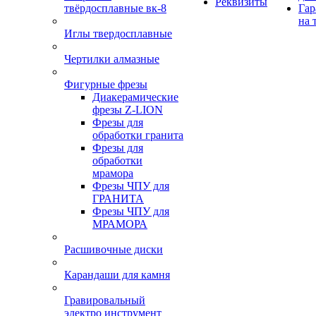
Реквизиты
твёрдосплавные вк-8
Гар
на 
Иглы твердосплавные
Чертилки алмазные
Фигурные фрезы
Диакерамические
фрезы Z-LION
Фрезы для
обработки гранита
Фрезы для
обработки
мрамора
Фрезы ЧПУ для
ГРАНИТА
Фрезы ЧПУ для
МРАМОРА
Расшивочные диски
Карандаши для камня
Гравировальный
электро инструмент