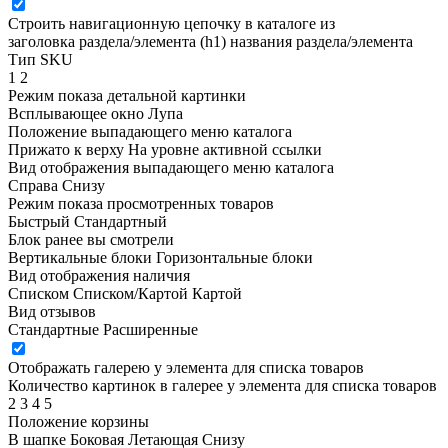
Строить навигационную цепочку в каталоге из
заголовка раздела/элемента (h1)
названия раздела/элемента
Тип SKU
1
2
Режим показа детальной картинки
Всплывающее окно
Лупа
Положение выпадающего меню каталога
Прижато к верху
На уровне активной ссылки
Вид отображения выпадающего меню каталога
Справа
Снизу
Режим показа просмотренных товаров
Быстрый
Стандартный
Блок ранее вы смотрели
Вертикальные блоки
Горизонтальные блоки
Вид отображения наличия
Списком
Списком/Картой
Картой
Вид отзывов
Стандартные
Расширенные
Отображать галерею у элемента для списка товаров
Количество картинок в галерее у элемента для списка товаров
2
3
4
5
Положение корзины
В шапке
Боковая
Летающая
Снизу