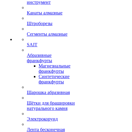
инструмент
Канаты алмазные
Штроборезы
Сегменты алмазные
SAIT
Абразивные
франкфурты
Магнезиальные
франкфурты
Синтетические
франкфурты
Шарошка абразивная
Щётки для брашировки
натурального камня
Электрокорунд
Лента бесконечная