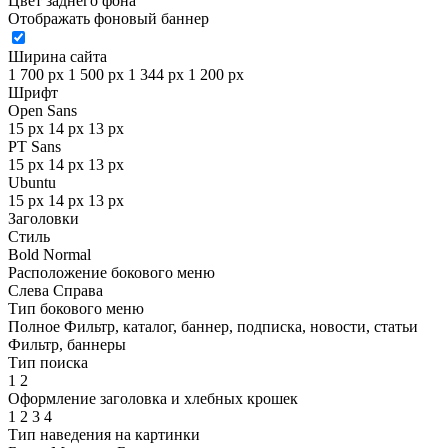
Цвет заднего фона
Отображать фоновый баннер
Ширина сайта
1 700 px
1 500 px
1 344 px
1 200 px
Шрифт
Open Sans
15 px
14 px
13 px
PT Sans
15 px
14 px
13 px
Ubuntu
15 px
14 px
13 px
Заголовки
Стиль
Bold
Normal
Расположение бокового меню
Слева
Справа
Тип бокового меню
Полное
Фильтр, каталог, баннер, подписка, новости, статьи
Фильтр, баннеры
Тип поиска
1
2
Оформление заголовка и хлебных крошек
1
2
3
4
Тип наведения на картинки