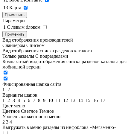
13
Карта
Применить
Параметры
1
C левым блоком
Применить
Вид отображения производителей
Слайдером
Списком
Вид отображения списка разделов каталога
Только разделы
С подразделами
Компактный вид отображения списка разделов каталога для
мобильной версии
Фиксированная шапка сайта
1
2
Варианты шапок
1
2
3
4
5
6
7
8
9
10
11
12
13
14
15
16
17
Цвет меню
Цветное
Светлое
Темное
Уровень вложенности меню
2
3
4
Выгружать в меню разделы из инфоблока «Мегаменю»