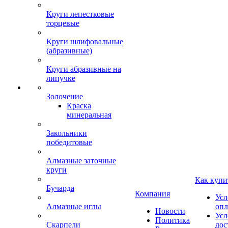
Круги лепестковые
торцевые
Круги шлифовальные
(абразивные)
Круги абразивные на
липучке
Золочение
Краска
минеральная
Закольники
победитовые
Алмазные заточные
круги
Как купи
Бучарда
Компания
Усл
Алмазные иглы
опл
Новости
Усл
Политика
Скарпели
дос