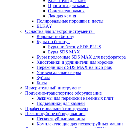
Красители для клея
Пропитки для камня
Очистители камня
Лак для камня
Полировальные порошки и пасты
ELKAY
Оснастка для электроинструмента
Коронки по бетону
Буры по бетону
Буры по бетону SDS PLUS
Буры SDS MAX
Буры проломные SDS MAX для перфоратора
Хвостовики и удлинители для коронок
Переходники с SDS MAX на SDS plus
Универсальные сверла
Зубила
Биты
Измерительный инструмент
Подъемно-транспортное оборудование
Зажимы для переноски каменных плит
Подъемники для камней
Профессиональный инструмент
Пескоструйное оборудование
Пескоструйные машины
Комплектующие для пескоструйных машин