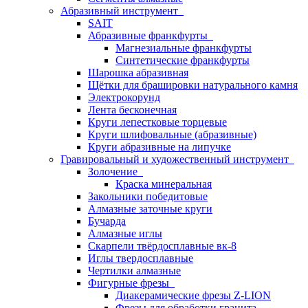
Абразивный инструмент
SAIT
Абразивные франкфурты
Магнезиальные франкфурты
Синтетические франкфурты
Шарошка абразивная
Щётки для брашировки натурального камня
Электрокорунд
Лента бесконечная
Круги лепестковые торцевые
Круги шлифовальные (абразивные)
Круги абразивные на липучке
Гравировальный и художественный инструмент
Золочение
Краска минеральная
Закольники победитовые
Алмазные заточные круги
Бучарда
Алмазные иглы
Скарпели твёрдосплавные вк-8
Иглы твердосплавные
Чертилки алмазные
Фигурные фрезы
Диакерамические фрезы Z-LION
Фрезы для обработки гранита