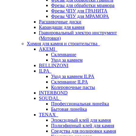
Фрезы для обработки мрамора
Фрезы ЧПУ для ГРАНИТА
Фрезы ЧПУ для МРАМОРА
Расшивочные диски
Карандаши для камня
Гравировальный электро инструмент
(Мотовки)
Химия для камня и строительства
AKEMI
Склеивание
Уход за камнем
BELLINZONI
ILPA
Уход за камнем ILPA
Склеивание ILPA
Колеровочные пасты
INTERBOND
SOUDAL
Профессиональная линейка
Бытовая линейка
TENAX
Эпоксидный клей для камня
Полиэфирный клей для камня
Средства для полировки камня